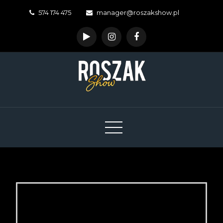
574 174 475
manager@roszakshow.pl